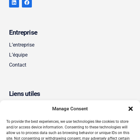
Entreprise
L’entreprise
L’équipe
Contact
Liens utiles
Politique de confidentialité
Manage Consent
Cookie Policy
To provide the best experiences, we use technologies like cookies to store
Disclaimer
and/or access device information. Consenting to these technologies will
allow us to process data such as browsing behavior or unique IDs on this
Termes de conditions
site. Not consenting or withdrawing consent, may adversely affect certain