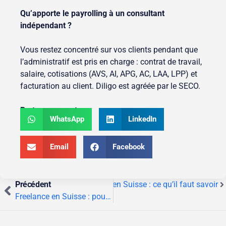
Qu’apporte le payrolling à un consultant
indépendant ?
Vous restez concentré sur vos clients pendant que
l’administratif est pris en charge : contrat de travail,
salaire, cotisations (AVS, AI, APG, AC, LAA, LPP) et
facturation au client. Diligo est agréée par le SECO.
Partager ce post :
WhatsApp
LinkedIn
Email
Facebook
uivant
Précédent
Travailler après la retraite en Suisse : ce qu’il faut savoir
Freelance en Suisse : pourquoi et comment ?