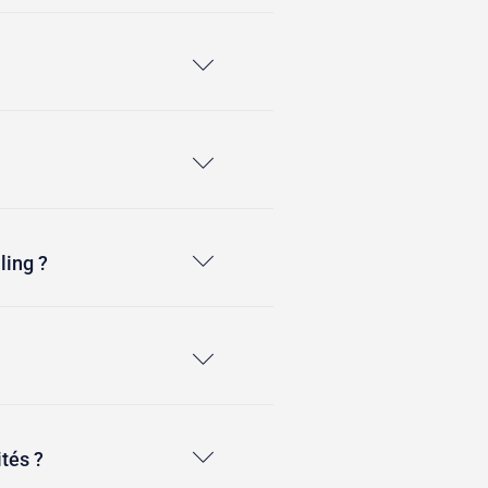
ling ?
ités ?